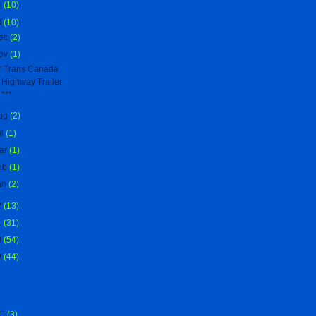
4
(10)
3
(10)
ec
(2)
ov
(1)
* Trans Canada
Highway Trailer
***
ug
(2)
ul
(1)
ar
(1)
eb
(1)
an
(2)
2
(13)
1
(31)
0
(54)
9
(44)
C
(3)