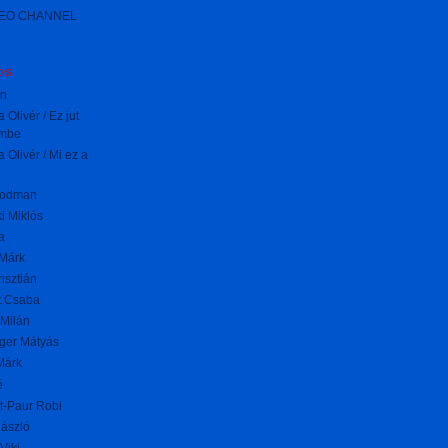
MEO CHANNEL
DS
on
 Olivér / Ez jut
mbe
 Olivér / Mi ez a
oodman
i Miklós
a
Márk
risztián
t Csaba
Milán
ger Mátyás
Márk
é
t-Paur Robi
ászló
Viki