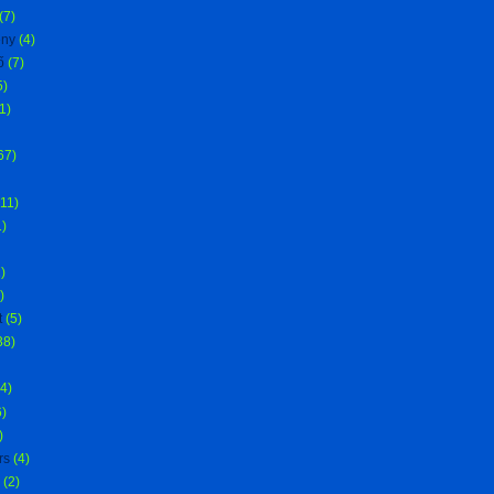
(7)
ény
(4)
ő
(7)
5)
1)
67)
(11)
1)
)
)
t
(5)
38)
(4)
6)
)
rs
(4)
(2)