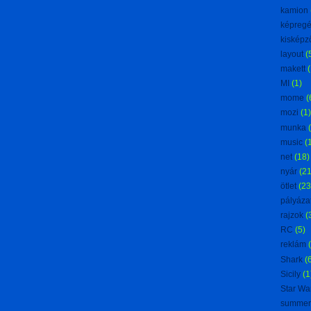
kamion
képreg
kisképz
layout
(
makett
(
MI
(1)
mome
(
mozi
(1)
munka
music
(
net
(18)
nyár
(21
ötlet
(23
pályáza
rajzok
(
RC
(5)
reklám
Shark
(
Sicily
(1
Star Wa
summer