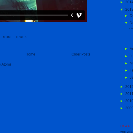
►
201
▼
201
►
D
▼
N
**
N
,
MOME
,
TRUCK
►
A
Home
Older Posts
►
J
►
M
 (Atom)
►
F
►
J
►
201
►
201
►
201
►
200
TAGS
206 wR