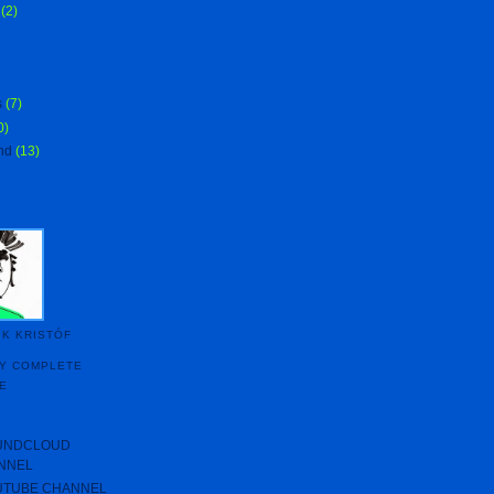
(2)
s
(7)
0)
nd
(13)
IK KRISTÓF
MY COMPLETE
E
UNDCLOUD
NNEL
UTUBE CHANNEL