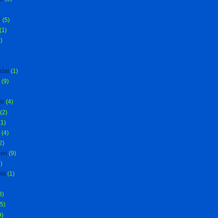
k
(5)
(1)
)
cial
(1)
(9)
le
(4)
(2)
(1)
(4)
2)
ion
(9)
)
ls
(1)
3)
5)
9)