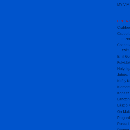
MY VI
FRIEN
Crabto
Csepella
esze
Csepella
szó?
Emil G
Felvidék
Holyolg
Juhász 
Király K
Klemen
Kopasz 
Lanczin
László 
Orr Mát
Pregard
Ruska L
Régner 