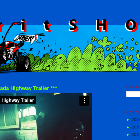
SEAR
ada Highway Trailer ***
POST
►
201
►
201
►
201