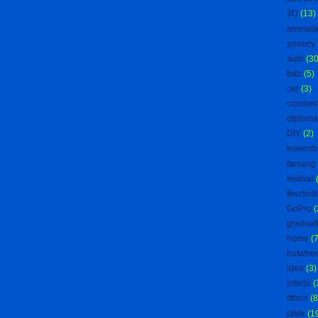
3D
(13)
animati
annecy
autó
(30
báb
(5)
car
(3)
commer
diploma
DIY
(2)
essemb
farsang
festival
fesztivál
GoPro
(
graduat
home
(7
hotwhee
idea
(3)
interjú
(
itthon
(8
játék
(1