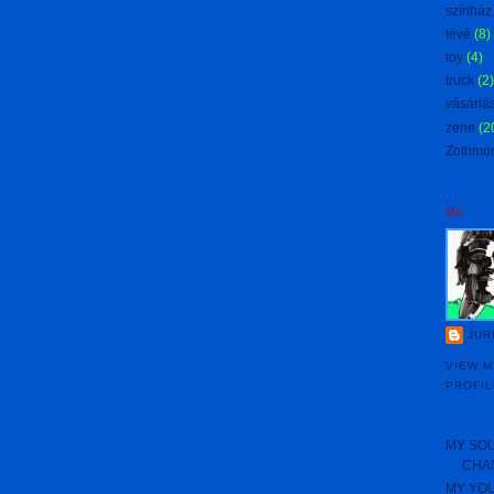
színház
tévé
(8)
toy
(4)
truck
(2)
vásárlá
zene
(2
Zothmu
ME
JUR
VIEW 
PROFIL
MY SO
CHA
MY YO