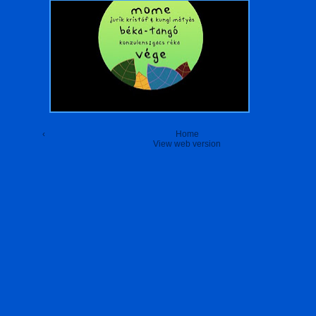
‹
Home
View web version