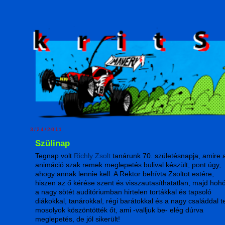
3/24/2011
Szülinap
Tegnap volt
Richly Zsolt
tanárunk 70. születésnapja, amire 
animáció szak remek meglepetés bulival készült, pont úgy,
ahogy annak lennie kell. A Rektor behívta Zsoltot estére,
hiszen az ő kérése szent és visszautasíthatatlan, majd hoh
a nagy sötét auditóriumban hirtelen tortákkal és tapsoló
diákokkal, tanárokkal, régi barátokkal és a nagy családdal te
mosolyok köszöntötték őt, ami -valljuk be- elég dúrva
meglepetés, de jól sikerült!