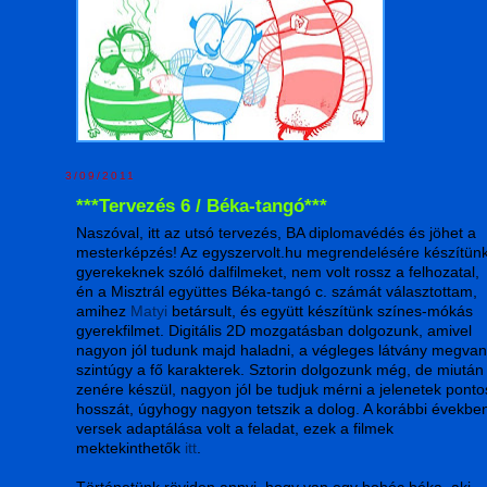
3/09/2011
***Tervezés 6 / Béka-tangó***
Naszóval, itt az utsó tervezés, BA diplomavédés és jöhet a
mesterképzés! Az egyszervolt.hu megrendelésére készítün
gyerekeknek szóló dalfilmeket, nem volt rossz a felhozatal,
én a Misztrál együttes Béka-tangó c. számát választottam,
amihez
Matyi
betársult, és együtt készítünk színes-mókás
gyerekfilmet. Digitális 2D mozgatásban dolgozunk, amivel
nagyon jól tudunk majd haladni, a végleges látvány megvan
szintúgy a fő karakterek. Sztorin dolgozunk még, de miután
zenére készül, nagyon jól be tudjuk mérni a jelenetek ponto
hosszát, úgyhogy nagyon tetszik a dolog. A korábbi évekbe
versek adaptálása volt a feladat, ezek a filmek
mektekinthetők
itt
.