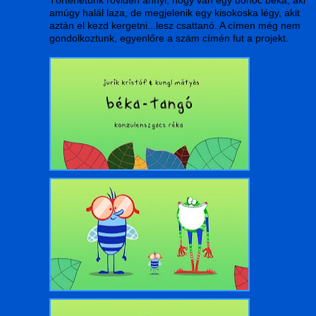
Történetünk röviden annyi, hogy van egy bohóc béka, aki
amúgy halál laza, de megjelenik egy kisokoska légy, akit
aztán el kezd kergetni...lesz csattanó. A címen még nem
gondolkoztunk, egyenlőre a szám címén fut a projekt.