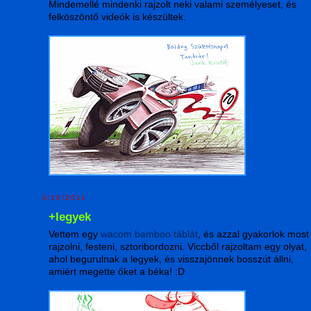
Mindemellé mindenki rajzolt neki valami személyeset, és
felköszöntő videók is készültek.
3/10/2011
+legyek
Vettem egy
wacom bamboo táblát
, és azzal gyakorlok most
rajzolni, festeni, sztoribordozni. Viccből rajzoltam egy olyat,
ahol begurulnak a legyek, és visszajönnek bosszút állni,
amiért megette őket a béka! :D