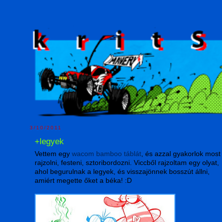
3/10/2011
+legyek
Vettem egy
wacom bamboo táblát
, és azzal gyakorlok most
rajzolni, festeni, sztoribordozni. Viccből rajzoltam egy olyat,
ahol begurulnak a legyek, és visszajönnek bosszút állni,
amiért megette őket a béka! :D