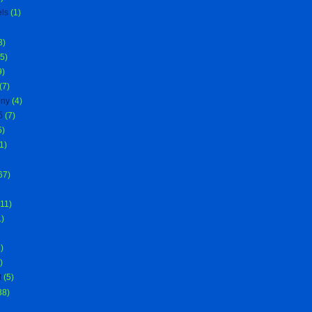
ls
(1)
3)
5)
9)
(7)
ény
(4)
ő
(7)
5)
1)
67)
(11)
1)
)
)
t
(5)
38)