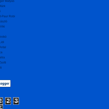
ger Mátyás
Márk
é
t-Paur Robi
ászló
Viki
Anikó
Lidi
Antal
ca
etra
solti
ti
2
2
3
5