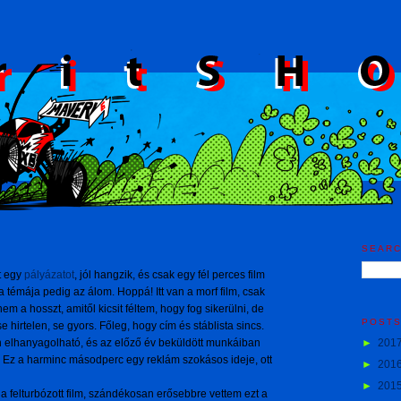
SEAR
t egy
pályázatot
, jól hangzik, és csak egy fél perces film
a témája pedig az álom. Hoppá! Itt van a morf film, csak
nnem a hosszt, amitől kicsit féltem, hogy fog sikerülni, de
POST
e hirtelen, se gyors. Főleg, hogy cím és stáblista sincs.
►
201
n elhanyagolható, és az előző év beküldött munkáiban
 Ez a harminc másodperc egy reklám szokásos ideje, ott
►
201
►
201
n a felturbózott film, szándékosan erősebbre vettem ezt a