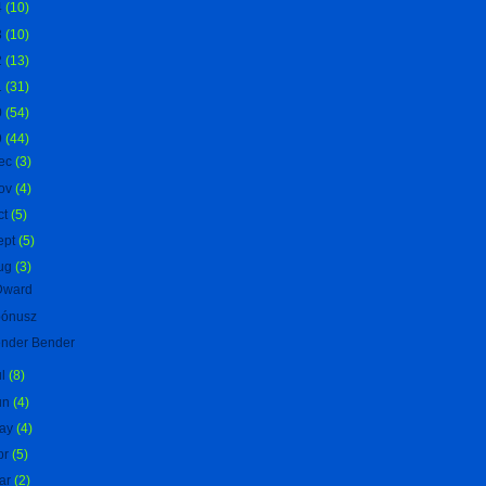
4
(10)
3
(10)
2
(13)
1
(31)
0
(54)
9
(44)
ec
(3)
ov
(4)
ct
(5)
ept
(5)
ug
(3)
Dward
bónusz
nder Bender
ul
(8)
un
(4)
ay
(4)
pr
(5)
ar
(2)