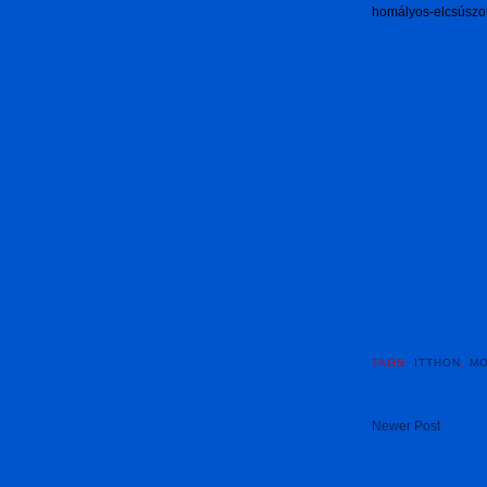
homályos-elcsúszott 
TAGS:
ITTHON
,
M
Newer Post