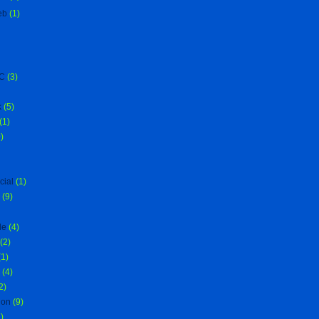
eb
(1)
C
(3)
k
(5)
(1)
)
cial
(1)
(9)
le
(4)
(2)
(1)
(4)
2)
ion
(9)
)