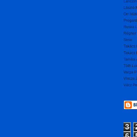
Lanczin
László 
Orr Mát
Pregard
Ruska L
Régner 
Seso
Takács 
Takács 
Tamási 
Tóth Lu
Varga P
Vincze Z
Vácz Pe
3
6