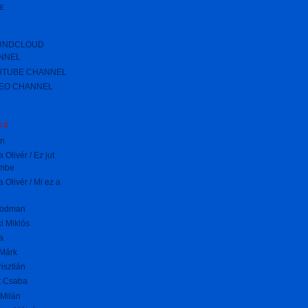
E
UNDCLOUD
NNEL
UTUBE CHANNEL
MEO CHANNEL
DS
on
 Olivér / Ez jut
mbe
 Olivér / Mi ez a
oodman
i Miklós
a
Márk
risztián
t Csaba
Milán