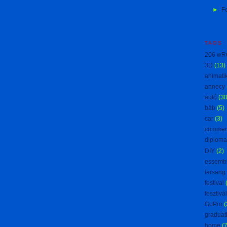
►
F
TAGS
206 wR
3D
(13)
animati
annecy
autó
(30
báb
(5)
car
(3)
commer
diploma
DIY
(2)
essemb
farsang
festival
fesztivál
GoPro
(
graduat
home
(7