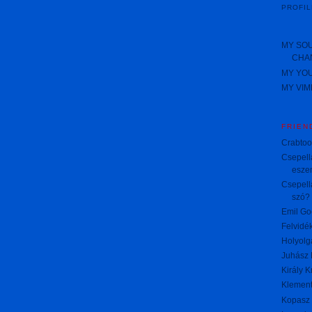
PROFIL
MY SO
CHA
MY YO
MY VI
FRIEN
Crabto
Csepella
esze
Csepella
szó?
Emil G
Felvidék
Holyolg
Juhász 
Király K
Klemen
Kopasz 