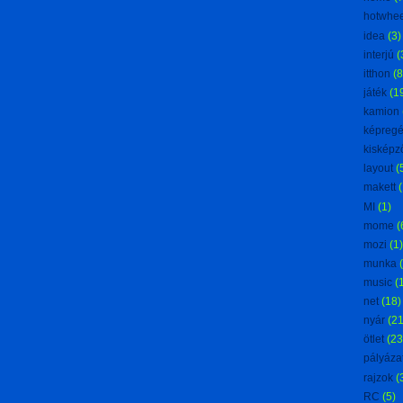
hotwhee
idea
(3)
interjú
(
itthon
(8
játék
(1
kamion
képreg
kisképz
layout
(
makett
(
MI
(1)
mome
(
mozi
(1)
munka
music
(
net
(18)
nyár
(21
ötlet
(23
pályáza
rajzok
(
RC
(5)