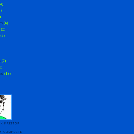
(4)
6)
)
rs
(4)
(2)
(2)
s
(7)
0)
nd
(13)
IK KRISTÓF
MY COMPLETE