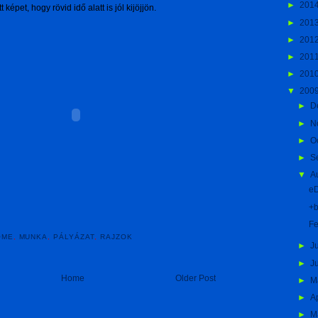
►
201
képet, hogy rövid idő alatt is jól kijöjjön.
►
201
►
201
►
201
►
201
▼
200
►
D
►
N
►
O
►
S
▼
A
e
+
Fe
OME
,
MUNKA
,
PÁLYÁZAT
,
RAJZOK
►
J
►
J
Home
Older Post
►
M
►
A
►
M