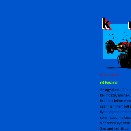
8/24/2009
eDward
Az egyetem ajánlot
kell hozzá, aminek 
le kellett felére ve
szerintem nem lett s
Ilyen terjedelembe
sem nagyon láttam.
sincsenek ilyesmik.
Szó ami szó, itt va