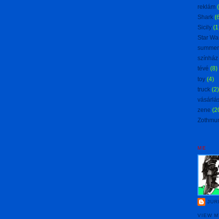
reklám
Shark
(
Sicily
(1
Star Wa
summer
színház
tévé
(8)
toy
(4)
truck
(2)
vásárlá
zene
(2
Zothmu
ME
JUR
VIEW 